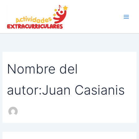
Buscar
Ir
por:
al
contenido
Nombre del
autor:Juan Casianis