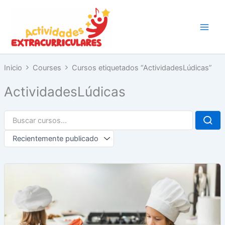
Ir
al
contenido
Inicio
Courses
Cursos etiquetados “ActividadesLúdicas”
ActividadesLúdicas