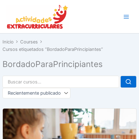
Ir
al
contenido
Inicio
Courses
Cursos etiquetados “BordadoParaPrincipiantes”
BordadoParaPrincipiantes