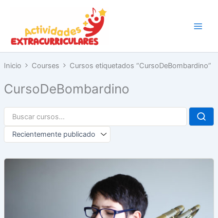
Ir
al
contenido
Inicio
Courses
Cursos etiquetados “CursoDeBombardino”
CursoDeBombardino