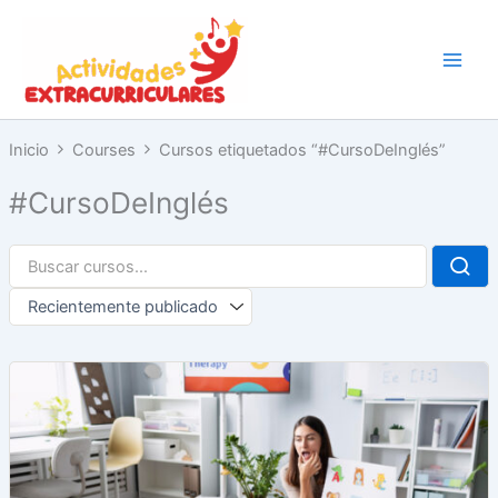
Ir
al
contenido
Inicio
Courses
Cursos etiquetados “#CursoDeInglés”
#CursoDeInglés