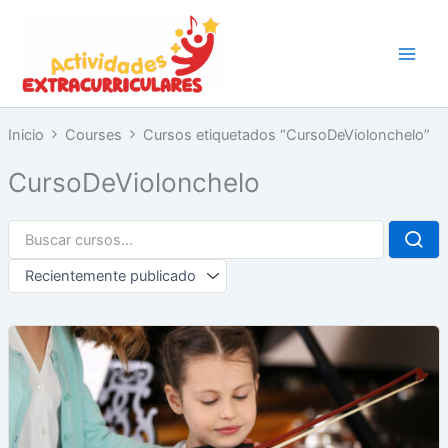
Ir
al
contenido
Inicio
Courses
Cursos etiquetados “CursoDeViolonchelo”
CursoDeViolonchelo