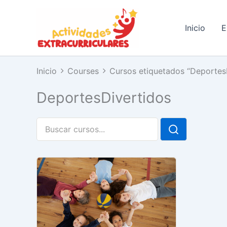
Ir
al
Inicio
E
contenido
Inicio
Courses
Cursos etiquetados “Deportes
DeportesDivertidos