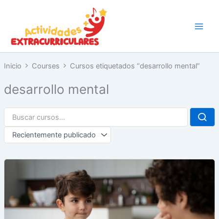
Ir
al
contenido
Inicio
Courses
Cursos etiquetados “desarrollo mental”
desarrollo mental