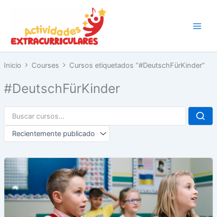
Ir
al
contenido
Inicio
Courses
Cursos etiquetados “#DeutschFürKinder”
#DeutschFürKinder