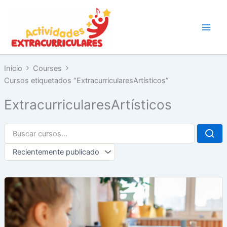
Ir
al
contenido
Inicio
Courses
Cursos etiquetados “ExtracurricularesArtísticos”
ExtracurricularesArtísticos