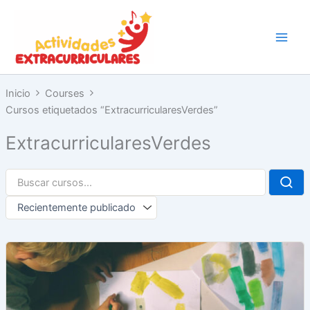
Ir
al
contenido
Inicio
Courses
Cursos etiquetados “ExtracurricularesVerdes”
ExtracurricularesVerdes