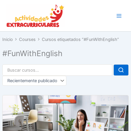
Ir
al
contenido
Inicio
Courses
Cursos etiquetados “#FunWithEnglish”
#FunWithEnglish