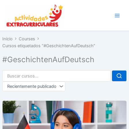
Ir
al
contenido
Inicio
Courses
Cursos etiquetados “#GeschichtenAufDeutsch”
#GeschichtenAufDeutsch