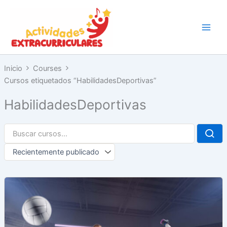
Ir
al
contenido
Inicio
Courses
Cursos etiquetados “HabilidadesDeportivas”
HabilidadesDeportivas