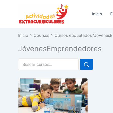
Ir
al
Inicio
E
contenido
Inicio
Courses
Cursos etiquetados “Jóvenes
JóvenesEmprendedores