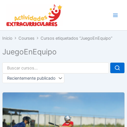
Ir
al
contenido
Inicio
Courses
Cursos etiquetados “JuegoEnEquipo”
JuegoEnEquipo