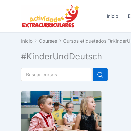
Ir
al
Inicio
E
contenido
Inicio
Courses
Cursos etiquetados “#Kinder
#KinderUndDeutsch