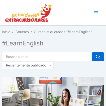
Ir
al
contenido
Inicio
Courses
Cursos etiquetados “#LearnEnglish”
#LearnEnglish