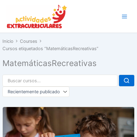
Ir
al
contenido
Inicio
Courses
Cursos etiquetados “MatemáticasRecreativas”
MatemáticasRecreativas