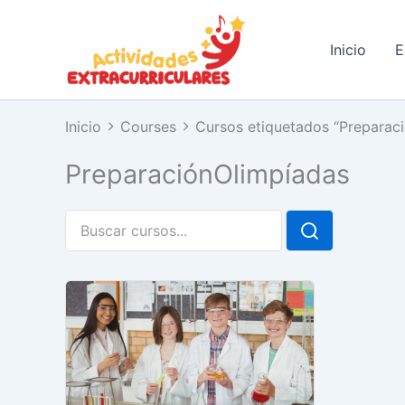
Ir
al
Inicio
E
contenido
Inicio
Courses
Cursos etiquetados “Preparac
PreparaciónOlimpíadas