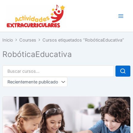
Ir
al
contenido
Inicio
Courses
Cursos etiquetados “RobóticaEducativa”
RobóticaEducativa