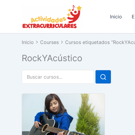
Ir
al
Inicio
E
contenido
Inicio
Courses
Cursos etiquetados “RockYAcú
RockYAcústico