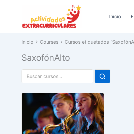
Ir
al
Inicio
E
contenido
Inicio
Courses
Cursos etiquetados “SaxofónA
SaxofónAlto