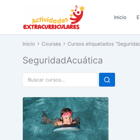
Ir
al
Inicio
E
contenido
Inicio
Courses
Cursos etiquetados “Segurida
SeguridadAcuática