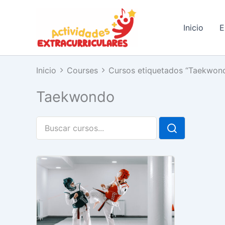
Ir
al
Inicio
E
contenido
Inicio
Courses
Cursos etiquetados “Taekwon
Taekwondo