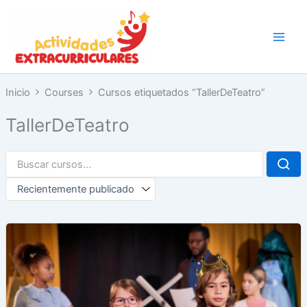
Ir
al
contenido
Inicio
Courses
Cursos etiquetados “TallerDeTeatro”
TallerDeTeatro