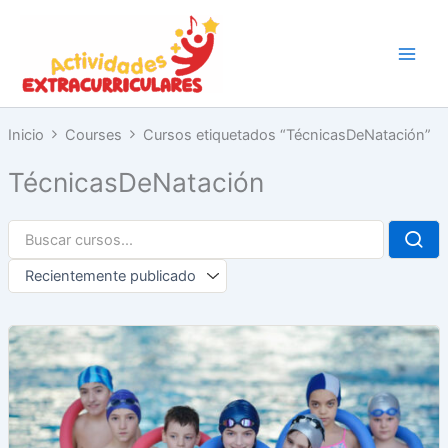
Ir
al
contenido
Inicio
Courses
Cursos etiquetados “TécnicasDeNatación”
TécnicasDeNatación