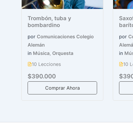
Trombón, tuba y
Saxof
bombardino
barít
por
Comunicaciones Colegio
por
C
Alemán
Alem
in
Música
,
Orquesta
in
Mús
10 Lecciones
10 L
$390.000
$39
Comprar Ahora