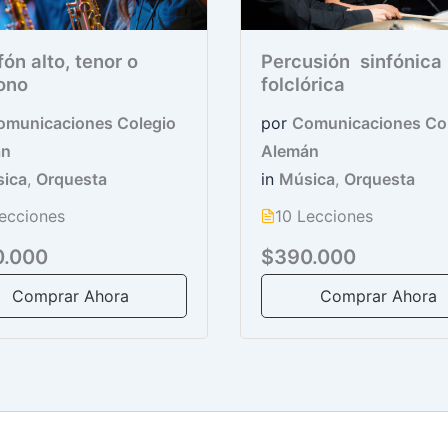
ón alto, tenor o
Percusión sinfónic
ono
folclórica
omunicaciones Colegio
por
Comunicaciones Co
án
Alemán
ica
,
Orquesta
in
Música
,
Orquesta
ecciones
10 Lecciones
0.000
$390.000
Comprar Ahora
Comprar Ahora