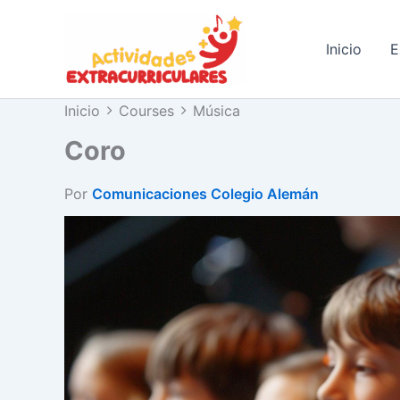
Ir
al
Inicio
E
contenido
Inicio
Courses
Música
Coro
Por
Comunicaciones Colegio Alemán